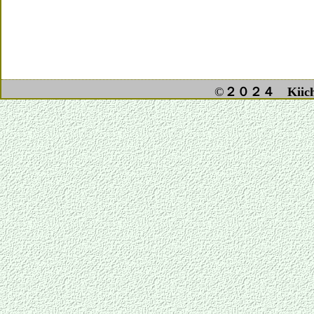
©
２０２４ Kiichi 